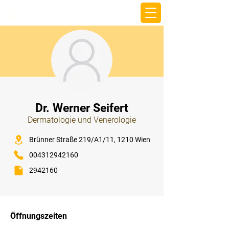
beemy.xyz
⠀
Dr. Werner Seifert
Dermatologie und Venerologie
⠀
Brünner Straße 219/A1/11, 1210 Wien
004312942160
2942160
⠀
⠀
Öffnungszeiten
⠀