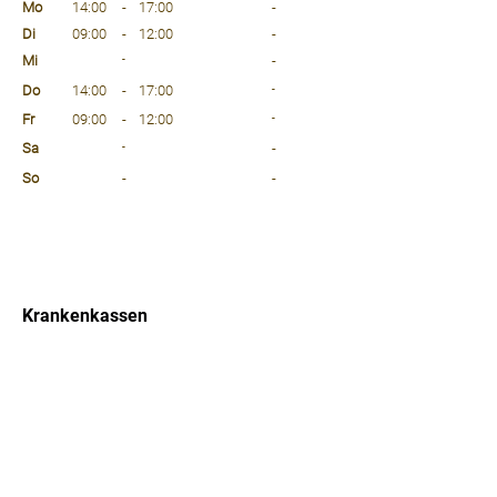
Mo
14:00
-
17:00
-
Di
09:00
-
12:00
-
Mi
-
-
Do
14:00
-
17:00
-
Fr
09:00
-
12:00
-
Sa
-
-
So
-
-
⠀
⠀
⠀
Krankenkassen
⠀
Sprachen
⠀
Quicklinks
Notdienst
Arztsuche