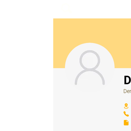
beemy.xyz
⠀
D
Der
⠀
⠀