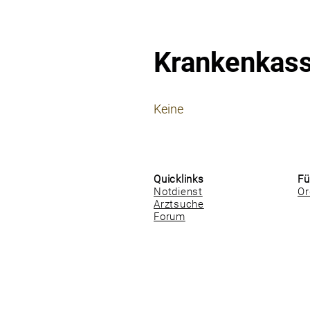
Krankenkas
⠀
Keine
⠀
⠀
Quicklinks
Fü
Notdienst
Or
Arztsuche
Forum