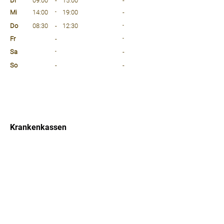
Di
09:00
-
15:00
-
Mi
14:00
-
19:00
-
Do
08:30
-
12:30
-
Fr
-
-
Sa
-
-
So
-
-
⠀
⠀
⠀
Krankenkassen
⠀
Sprachen
⠀
Quicklinks
Notdienst
Arztsuche
Forum