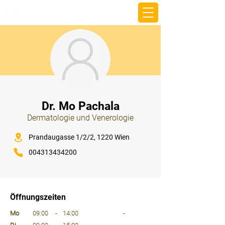
beemy.xyz
⠀
Dr. Mo Pachala
Dermatologie und Venerologie
⠀
Prandaugasse 1/2/2, 1220 Wien
004313434200
⠀
⠀
Öffnungszeiten
⠀
Mo
09:00
-
14:00
-