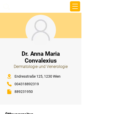
beemy.xyz
⠀
Dr. Anna Maria
Convalexius
Dermatologie und Venerologie
⠀
Endresstraße 125, 1230 Wien
004318892319
889231950
⠀
⠀