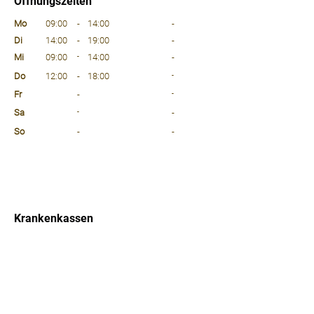
Öffnungszeiten
⠀
Mo
09:00
-
14:00
-
Di
14:00
-
19:00
-
Mi
09:00
-
14:00
-
Do
12:00
-
18:00
-
Fr
-
-
Sa
-
-
So
-
-
⠀
⠀
⠀
Krankenkassen
⠀
Sprachen
⠀
Quicklinks