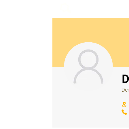
beemy.xyz
⠀
D
Der
⠀
⠀
⠀