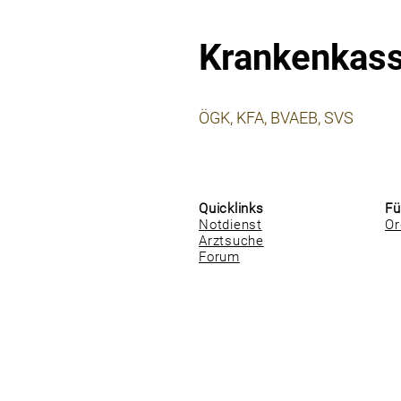
Krankenkas
⠀
ÖGK, KFA, BVAEB, SVS
⠀
⠀
Quicklinks
Fü
Notdienst
Or
Arztsuche
Forum