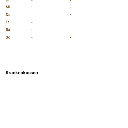
Di
-
-
Mi
-
-
Do
-
-
Fr
-
-
Sa
-
-
So
-
-
⠀
⠀
⠀
Krankenkassen
⠀
Sprachen
⠀
Quicklinks
Notdienst
Arztsuche
Forum