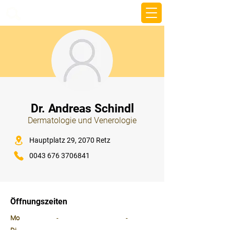
beemy.xyz
⠀
Dr. Andreas Schindl
Dermatologie und Venerologie
⠀
Hauptplatz 29, 2070 Retz
0043 676 3706841
⠀
⠀
Öffnungszeiten
⠀
Mo
-
-