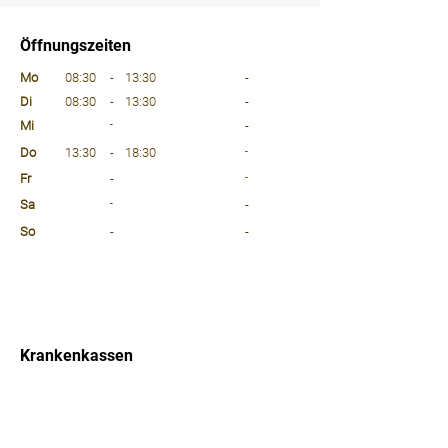
Öffnungszeiten
⠀
Mo
08:30
-
13:30
-
Di
08:30
-
13:30
-
Mi
-
-
Do
13:30
-
18:30
-
Fr
-
-
Sa
-
-
So
-
-
⠀
⠀
⠀
Krankenkassen
⠀
Sprachen
⠀