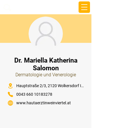
beemy.xyz
⠀
Dr. Mariella Katherina
Salomon
Dermatologie und Venerologie
⠀
Hauptstraße 2/3, 2120 Wolkersdorf Im Weinviertel
0043 660 10183278
www.hautaerztinweinviertel.at
⠀
⠀