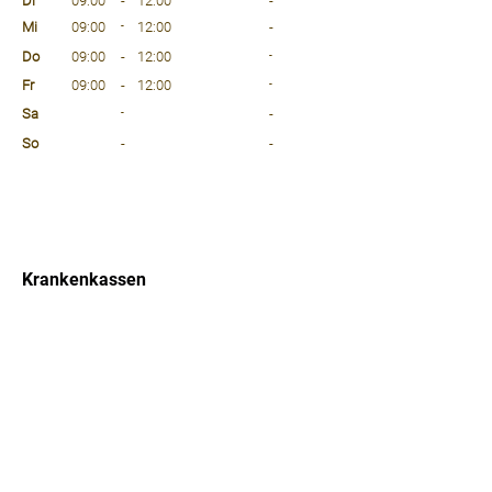
Di
09:00
-
12:00
-
Mi
09:00
-
12:00
-
Do
09:00
-
12:00
-
Fr
09:00
-
12:00
-
Sa
-
-
So
-
-
⠀
⠀
⠀
Krankenkassen
⠀
Sprachen
⠀
Quicklinks
Notdienst
Arztsuche
Forum