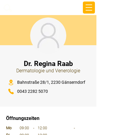
beemy.xyz
⠀
Dr. Regina Raab
Dermatologie und Venerologie
⠀
Bahnstraße 28/1, 2230 Gänserndorf
0043 2282 5070
⠀
⠀
Öffnungszeiten
⠀
Mo
09:00
-
12:00
-