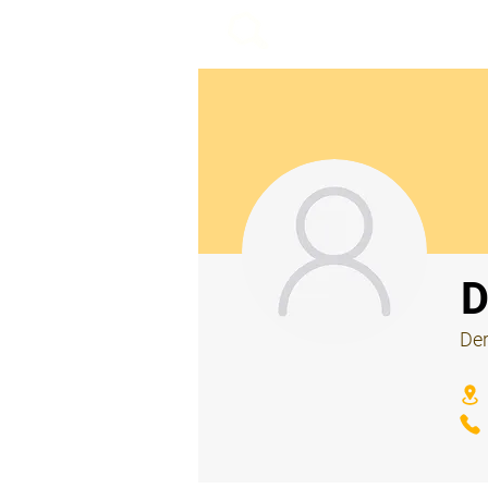
beemy.xyz
⠀
D
Der
⠀
⠀
⠀