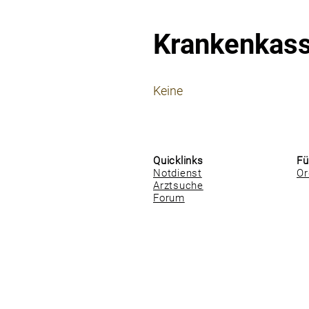
Krankenkas
⠀
Keine
⠀
⠀
Quicklinks
Fü
Notdienst
Or
Arztsuche
Forum