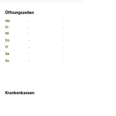
⠀
Öffnungszeiten
⠀
Mo
-
-
Di
-
-
Mi
-
-
Do
-
-
Fr
-
-
Sa
-
-
So
-
-
⠀
⠀
⠀
Krankenkassen
⠀
Sprachen
⠀