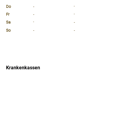
Do
-
-
Fr
-
-
Sa
-
-
So
-
-
⠀
⠀
⠀
Krankenkassen
⠀
Sprachen
⠀
Quicklinks
Notdienst
Arztsuche
Forum
Für Ärzte/ Kliniken
Ordination eintragen