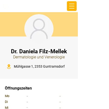
beemy.xyz
⠀
Dr. Daniela Filz-Mellek
Dermatologie und Venerologie
⠀
Mühlgasse 1, 2353 Guntramsdorf
⠀
⠀
Öffnungszeiten
⠀
Mo
-
-
Di
-
-
Mi
-
-