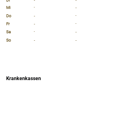
Di
-
-
Mi
-
-
Do
-
-
Fr
-
-
Sa
-
-
So
-
-
⠀
⠀
⠀
Krankenkassen
⠀
Sprachen
⠀
Quicklinks
Notdienst
Arztsuche
Forum