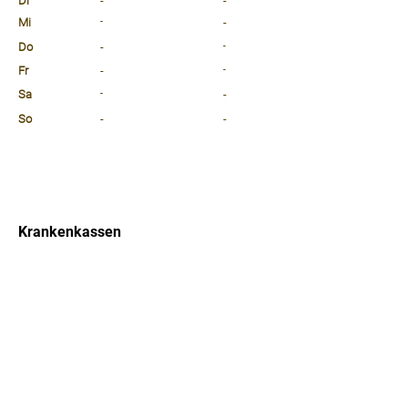
Di
-
-
Mi
-
-
Do
-
-
Fr
-
-
Sa
-
-
So
-
-
⠀
⠀
⠀
Krankenkassen
⠀
Sprachen
⠀
Quicklinks
Notdienst
Arztsuche
Forum