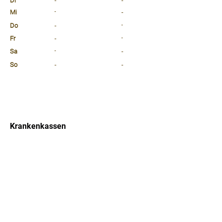
Di
-
-
Mi
-
-
Do
-
-
Fr
-
-
Sa
-
-
So
-
-
⠀
⠀
⠀
Krankenkassen
⠀
Sprachen
⠀
Quicklinks
Notdienst
Arztsuche
Forum