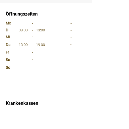
⠀
Öffnungszeiten
⠀
Mo
-
-
Di
08:00
-
13:00
-
Mi
-
-
Do
13:00
-
19:00
-
Fr
-
-
Sa
-
-
So
-
-
⠀
⠀
⠀
Krankenkassen
⠀
Sprachen
⠀