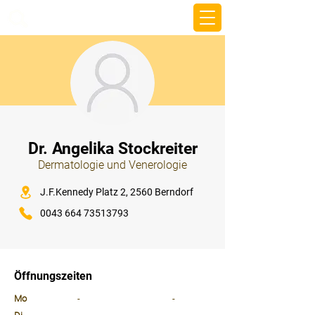
beemy.xyz
⠀
Dr. Angelika Stockreiter
Dermatologie und Venerologie
⠀
J.F.Kennedy Platz 2, 2560 Berndorf
0043 664 73513793
⠀
⠀
Öffnungszeiten
⠀
Mo
-
-