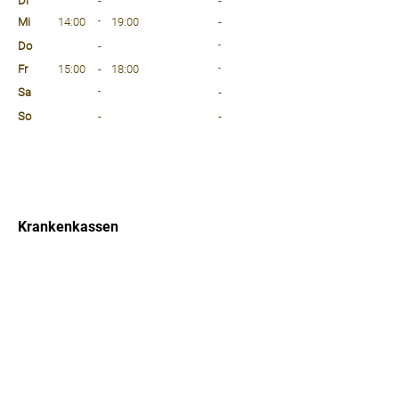
Di
-
-
Mi
14:00
-
19:00
-
Do
-
-
Fr
15:00
-
18:00
-
Sa
-
-
So
-
-
⠀
⠀
⠀
Krankenkassen
⠀
Sprachen
⠀
Quicklinks
Notdienst
Arztsuche
Forum