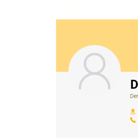
beemy.xyz
⠀
D
Der
⠀
⠀