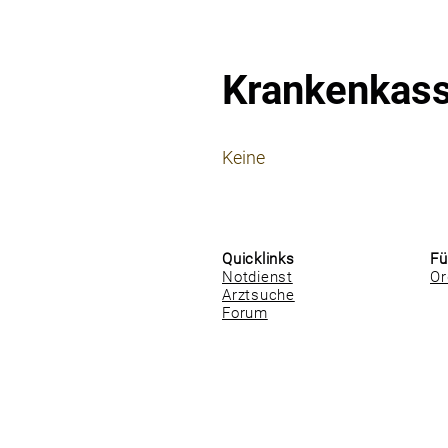
Krankenkas
⠀
Keine
⠀
⠀
Quicklinks
Fü
Notdienst
Or
Arztsuche
Forum