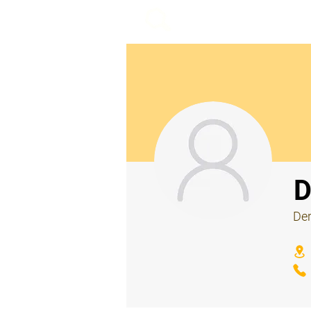
beemy.xyz
⠀
D
Der
⠀
⠀
⠀