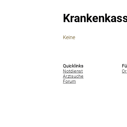
Krankenkas
⠀
Keine
⠀
⠀
Quicklinks
Fü
Notdienst
Or
Arztsuche
Forum