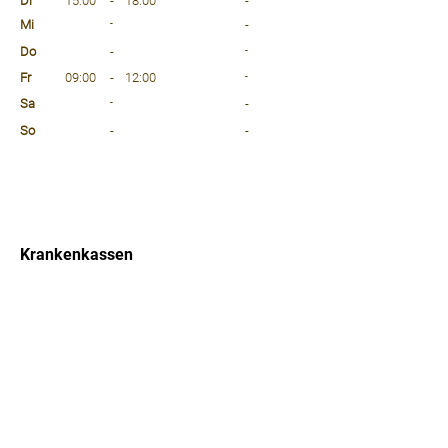
Di
15:00
-
18:00
-
Mi
-
-
Do
-
-
Fr
09:00
-
12:00
-
Sa
-
-
So
-
-
⠀
⠀
⠀
Krankenkassen
⠀
Sprachen
⠀
Quicklinks
Notdienst
Arztsuche
Forum