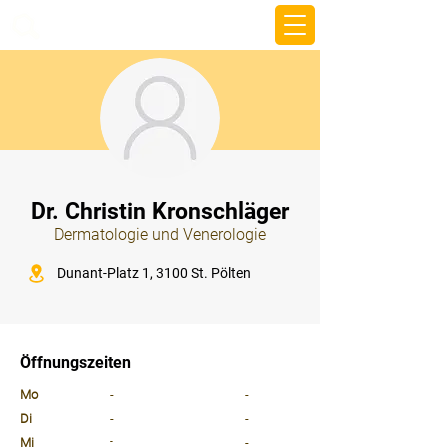
beemy.xyz
⠀
Dr. Christin Kronschläger
Dermatologie und Venerologie
⠀
Dunant-Platz 1, 3100 St. Pölten
⠀
⠀
Öffnungszeiten
⠀
Mo
-
-
Di
-
-
Mi
-
-