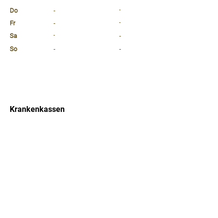
Do
-
-
Fr
-
-
Sa
-
-
So
-
-
⠀
⠀
⠀
Krankenkassen
⠀
Sprachen
⠀
Quicklinks
Notdienst
Arztsuche
Forum
Für Ärzte/ Kliniken
Ordination eintragen