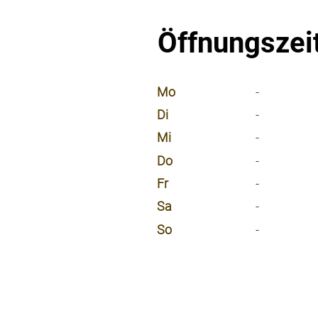
Öffnungszei
⠀
Mo
-
Di
-
Mi
-
Do
-
Fr
-
Sa
-
So
-
⠀
⠀
⠀