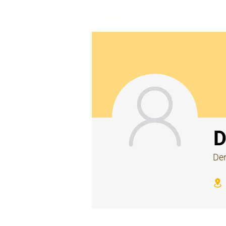
beemy.xyz
⠀
D
Der
⠀
⠀
⠀