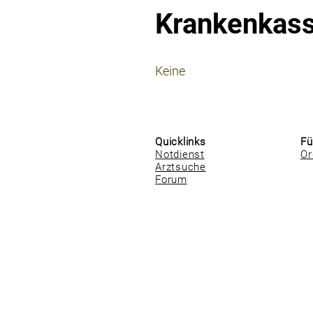
Krankenkas
⠀
Keine
⠀
⠀
Quicklinks
Fü
Notdienst
Or
Arztsuche
Forum