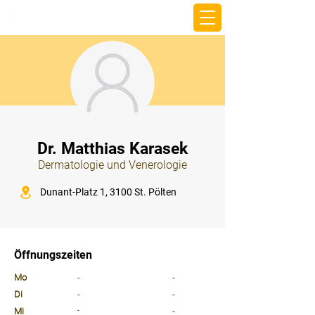
beemy.xyz
⠀
Dr. Matthias Karasek
Dermatologie und Venerologie
⠀
Dunant-Platz 1, 3100 St. Pölten
⠀
⠀
Öffnungszeiten
⠀
Mo
-
-
Di
-
-
Mi
-
-