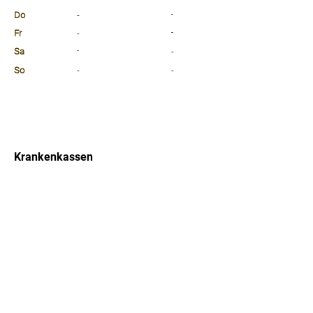
Do
-
-
Fr
-
-
Sa
-
-
So
-
-
⠀
⠀
⠀
Krankenkassen
⠀
Sprachen
⠀
Quicklinks
Notdienst
Arztsuche
Forum
Für Ärzte/ Kliniken
Ordination eintragen