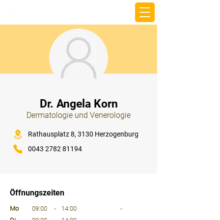
beemy.xyz
⠀
Dr. Angela Korn
Dermatologie und Venerologie
⠀
Rathausplatz 8, 3130 Herzogenburg
0043 2782 81194
⠀
⠀
Öffnungszeiten
⠀
Mo
09:00
-
14:00
-