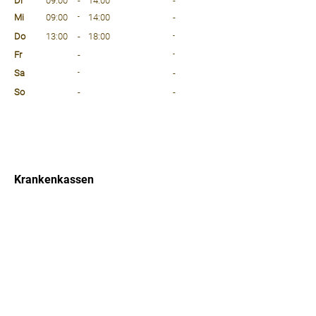
Di
09:00
-
14:00
-
Mi
09:00
-
14:00
-
Do
13:00
-
18:00
-
Fr
-
-
Sa
-
-
So
-
-
⠀
⠀
⠀
Krankenkassen
⠀
Sprachen
⠀
Quicklinks
Notdienst
Arztsuche
Forum