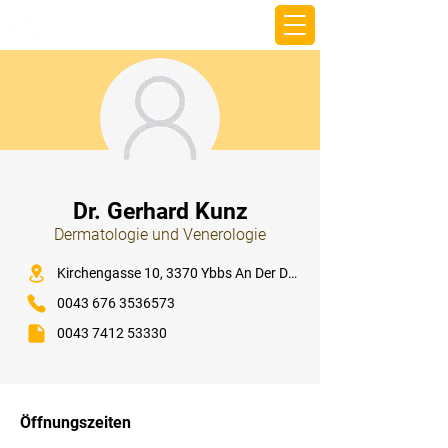
beemy.xyz
⠀
Dr. Gerhard Kunz
Dermatologie und Venerologie
⠀
Kirchengasse 10, 3370 Ybbs An Der Donau
0043 676 3536573
0043 7412 53330
⠀
⠀
Öffnungszeiten
⠀