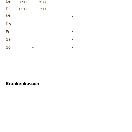
Mo
16:00
-
18:00
-
Di
09:00
-
11:00
-
Mi
-
-
Do
-
-
Fr
-
-
Sa
-
-
So
-
-
⠀
⠀
⠀
Krankenkassen
⠀
Sprachen
⠀
Quicklinks
Notdienst
Arztsuche