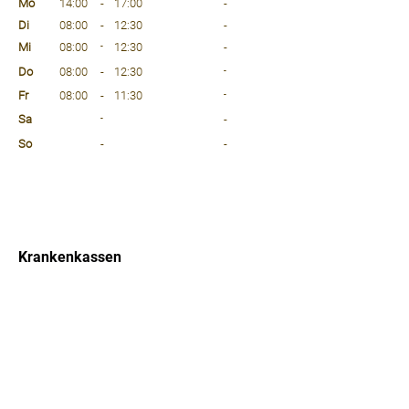
Mo
14:00
-
17:00
-
Di
08:00
-
12:30
-
Mi
08:00
-
12:30
-
Do
08:00
-
12:30
-
Fr
08:00
-
11:30
-
Sa
-
-
So
-
-
⠀
⠀
⠀
Krankenkassen
⠀
Sprachen
⠀
Quicklinks
Notdienst
Arztsuche