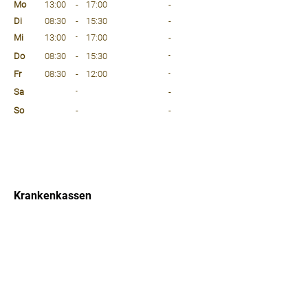
Mo
13:00
-
17:00
-
Di
08:30
-
15:30
-
Mi
13:00
-
17:00
-
Do
08:30
-
15:30
-
Fr
08:30
-
12:00
-
Sa
-
-
So
-
-
⠀
⠀
⠀
Krankenkassen
⠀
Sprachen
⠀
Quicklinks
Notdienst
Arztsuche