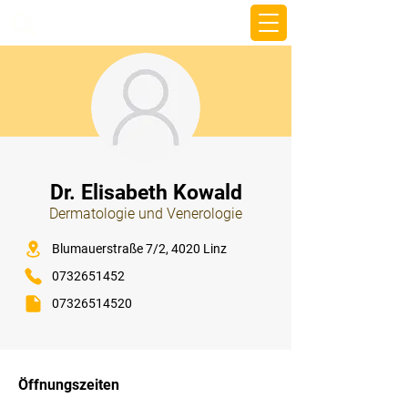
beemy.xyz
⠀
Dr. Elisabeth Kowald
Dermatologie und Venerologie
⠀
Blumauerstraße 7/2, 4020 Linz
0732651452
07326514520
⠀
⠀
Öffnungszeiten
⠀