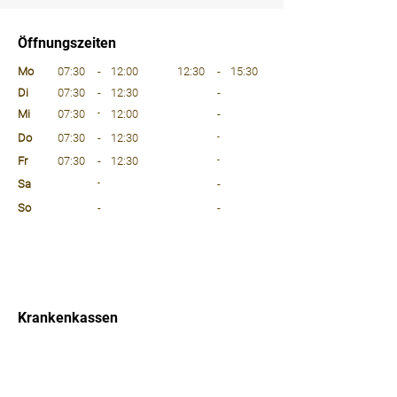
⠀
Öffnungszeiten
⠀
Mo
07:30
-
12:00
12:30
-
15:30
Di
07:30
-
12:30
-
Mi
07:30
-
12:00
-
Do
07:30
-
12:30
-
Fr
07:30
-
12:30
-
Sa
-
-
So
-
-
⠀
⠀
⠀
Krankenkassen
⠀
Sprachen
⠀