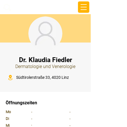
beemy.xyz
⠀
Dr. Klaudia Fiedler
Dermatologie und Venerologie
⠀
Südtirolerstraße 33, 4020 Linz
⠀
⠀
Öffnungszeiten
⠀
Mo
-
-
Di
-
-
Mi
-
-