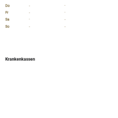
Do
-
-
Fr
-
-
Sa
-
-
So
-
-
⠀
⠀
⠀
Krankenkassen
⠀
Sprachen
⠀
Quicklinks
Notdienst
Arztsuche
Forum
Für Ärzte/ Kliniken
Ordination eintragen