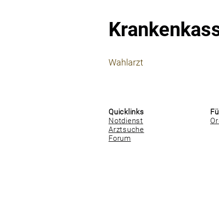
Krankenkas
⠀
Wahlarzt
⠀
⠀
Quicklinks
Fü
Notdienst
Or
Arztsuche
Forum