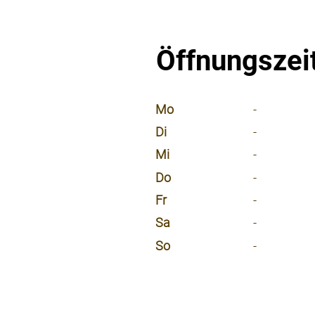
Öffnungszei
⠀
Mo
-
Di
-
Mi
-
Do
-
Fr
-
Sa
-
So
-
⠀
⠀
⠀