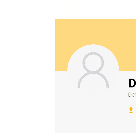
beemy.xyz
⠀
D
Der
⠀
⠀
⠀