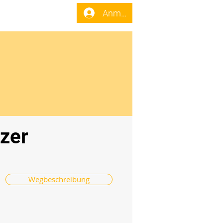
enst
Forum
Anmelden
lzer
Wegbeschreibung