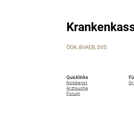
Krankenkas
⠀
ÖGK, BVAEB, SVS
⠀
⠀
Quicklinks
Fü
Notdienst
Or
Arztsuche
Forum