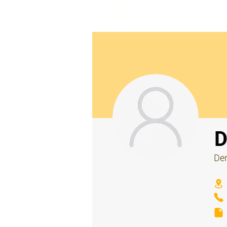
beemy.xyz
⠀
D
Der
⠀
⠀