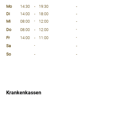
⠀
Mo
14:30
-
19:30
-
Di
14:00
-
18:00
-
Mi
08:00
-
12:00
-
Do
08:00
-
12:00
-
Fr
14:00
-
11:00
-
Sa
-
-
So
-
-
⠀
⠀
⠀
Krankenkassen
⠀
Sprachen
⠀
Quicklinks
Notdienst