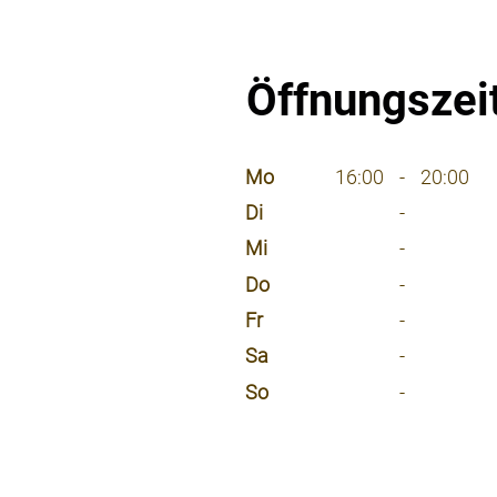
Öffnungszei
⠀
Mo
16:00
-
20:00
Di
-
Mi
-
Do
-
Fr
-
Sa
-
So
-
⠀
⠀
⠀