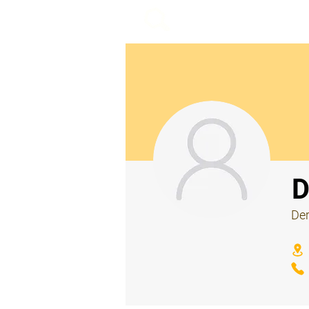
beemy.xyz
⠀
D
Der
⠀
⠀
⠀