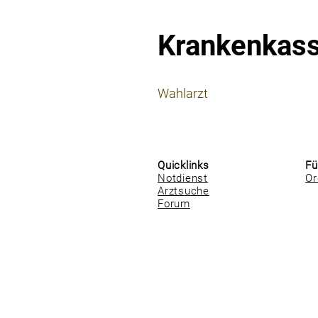
Krankenkas
⠀
Wahlarzt
⠀
⠀
Quicklinks
Fü
Notdienst
Or
Arztsuche
Forum