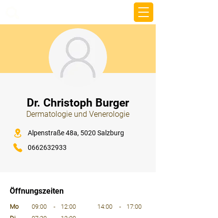
beemy.xyz
⠀
Dr. Christoph Burger
Dermatologie und Venerologie
⠀
Alpenstraße 48a, 5020 Salzburg
0662632933
⠀
⠀
Öffnungszeiten
⠀
Mo
09:00
-
12:00
14:00
-
17:00