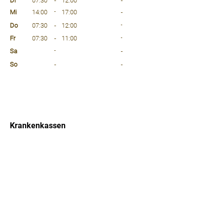
Di
07:30
-
12:00
-
Mi
14:00
-
17:00
-
Do
07:30
-
12:00
-
Fr
07:30
-
11:00
-
Sa
-
-
So
-
-
⠀
⠀
⠀
Krankenkassen
⠀
Sprachen
⠀
Quicklinks
Notdienst
Arztsuche
Forum