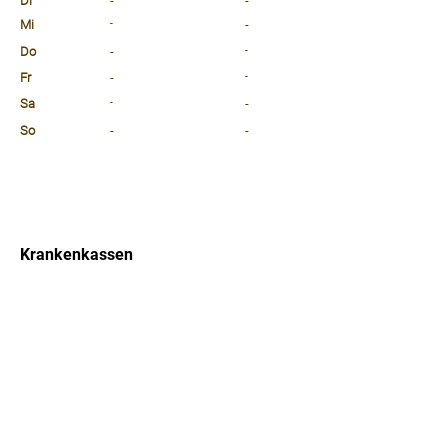
Di
-
-
Mi
-
-
Do
-
-
Fr
-
-
Sa
-
-
So
-
-
⠀
⠀
⠀
Krankenkassen
⠀
Sprachen
⠀
Quicklinks
Notdienst
Arztsuche
Forum