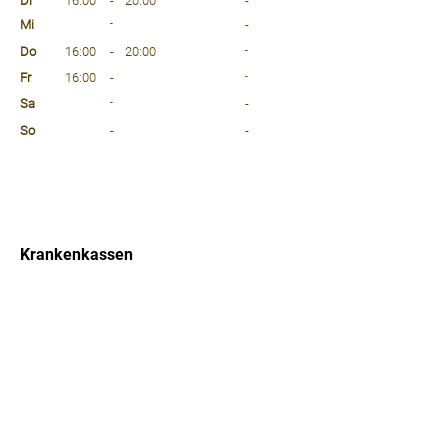
Di
16:00
-
20:00
-
Mi
-
-
Do
16:00
-
20:00
-
Fr
16:00
-
-
Sa
-
-
So
-
-
⠀
⠀
⠀
Krankenkassen
⠀
Sprachen
⠀
Quicklinks
Notdienst
Arztsuche
Forum