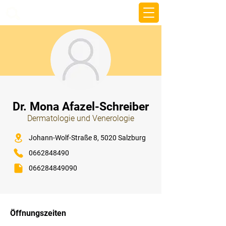
beemy.xyz
⠀
Dr. Mona Afazel-Schreiber
Dermatologie und Venerologie
⠀
Johann-Wolf-Straße 8, 5020 Salzburg
0662848490
066284849090
⠀
⠀
Öffnungszeiten
⠀