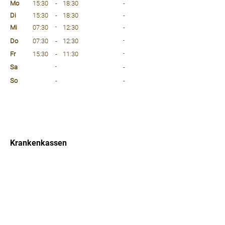
Mo
15:30
-
18:30
-
Di
15:30
-
18:30
-
Mi
07:30
-
12:30
-
Do
07:30
-
12:30
-
Fr
15:30
-
11:30
-
Sa
-
-
So
-
-
⠀
⠀
⠀
Krankenkassen
⠀
Sprachen
⠀
Quicklinks
Notdienst
Arztsuche