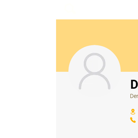
beemy.xyz
⠀
D
Der
⠀
⠀