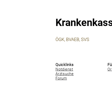
Krankenkas
⠀
ÖGK, BVAEB, SVS
⠀
⠀
Quicklinks
Fü
Notdienst
Or
Arztsuche
Forum