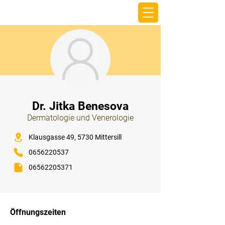
beemy.xyz
⠀
Dr. Jitka Benesova
Dermatologie und Venerologie
⠀
Klausgasse 49, 5730 Mittersill
0656220537
06562205371
⠀
⠀
Öffnungszeiten
⠀