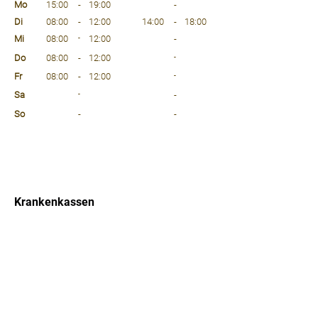
Mo
15:00
-
19:00
-
Di
08:00
-
12:00
14:00
-
18:00
Mi
08:00
-
12:00
-
Do
08:00
-
12:00
-
Fr
08:00
-
12:00
-
Sa
-
-
So
-
-
⠀
⠀
⠀
Krankenkassen
⠀
Sprachen
⠀
Quicklinks
Notdienst
Arztsuche