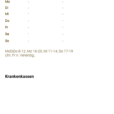
Mo
-
-
Di
-
-
Mi
-
-
Do
-
-
Fr
-
-
Sa
-
-
So
-
-
⠀
MoDiDo 8-12; Mo 16-20; Mi 11-14; Do 17-19
Uhr; Fr n. Vereinbg.;
⠀
⠀
Krankenkassen
⠀
Sprachen
⠀
Quicklinks
Notdienst