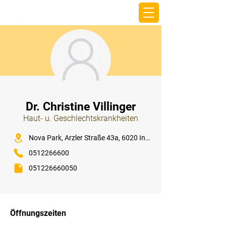
beemy.xyz
⠀
Dr. Christine Villinger
Haut- u. Geschlechtskrankheiten
⠀
Nova Park, Arzler Straße 43a, 6020 Innsbruck
0512266600
051226660050
⠀
⠀
Öffnungszeiten
⠀