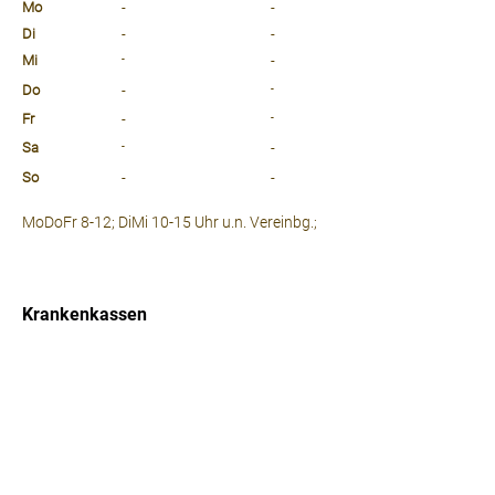
Mo
-
-
Di
-
-
Mi
-
-
Do
-
-
Fr
-
-
Sa
-
-
So
-
-
⠀
MoDoFr 8-12; DiMi 10-15 Uhr u.n. Vereinbg.;
⠀
⠀
Krankenkassen
⠀
Sprachen
⠀
Quicklinks
Notdienst
Arztsuche