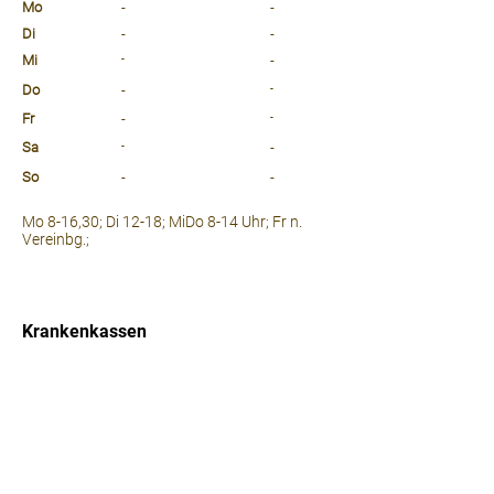
Mo
-
-
Di
-
-
Mi
-
-
Do
-
-
Fr
-
-
Sa
-
-
So
-
-
⠀
Mo 8-16,30; Di 12-18; MiDo 8-14 Uhr; Fr n.
Vereinbg.;
⠀
⠀
Krankenkassen
⠀
Sprachen
⠀
Quicklinks
Notdienst