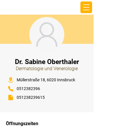
beemy.xyz
⠀
Dr. Sabine Oberthaler
Dermatologie und Venerologie
⠀
Müllerstraße 18, 6020 Innsbruck
0512382396
051238239615
⠀
⠀
Öffnungszeiten
⠀