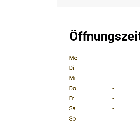
⠀
Öffnungszei
⠀
Mo
-
Di
-
Mi
-
Do
-
Fr
-
Sa
-
So
-
⠀
⠀
⠀