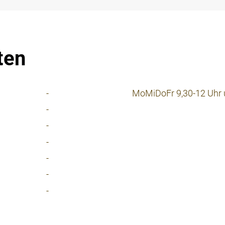
ten
-
MoMiDoFr 9,30-12 Uhr u
-
-
-
-
-
-