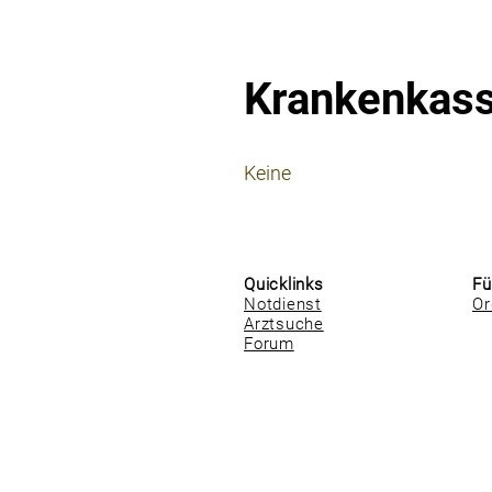
Krankenkas
⠀
Keine
⠀
⠀
Quicklinks
Fü
Notdienst
Or
Arztsuche
Forum