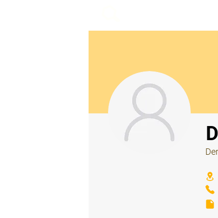
beemy.xyz
⠀
D
Der
⠀
⠀