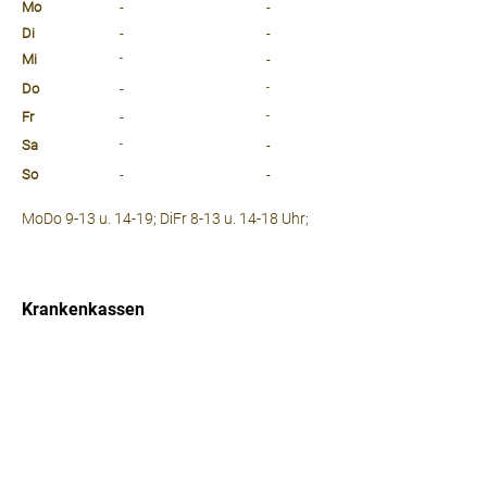
Mo
-
-
Di
-
-
Mi
-
-
Do
-
-
Fr
-
-
Sa
-
-
So
-
-
⠀
MoDo 9-13 u. 14-19; DiFr 8-13 u. 14-18 Uhr;
⠀
⠀
Krankenkassen
⠀
Sprachen
⠀
Quicklinks
Notdienst
Arztsuche