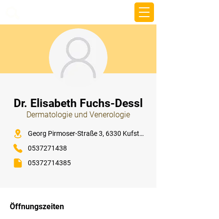
beemy.xyz
⠀
Dr. Elisabeth Fuchs-Dessl
Dermatologie und Venerologie
⠀
Georg Pirmoser-Straße 3, 6330 Kufstein
0537271438
05372714385
⠀
⠀
Öffnungszeiten
⠀