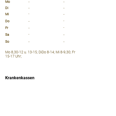
Mo
-
-
Di
-
-
Mi
-
-
Do
-
-
Fr
-
-
Sa
-
-
So
-
-
⠀
Mo 8,30-12 u. 13-15; DiDo 8-14; Mi 8-9,30; Fr
15-17 Uhr;
⠀
⠀
Krankenkassen
⠀
Sprachen
⠀
Quicklinks
Notdienst