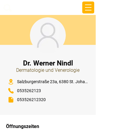
beemy.xyz
⠀
Dr. Werner Nindl
Dermatologie und Venerologie
⠀
Salzburgerstraße 23a, 6380 St. Johann in Tirol
0535262123
053526212320
⠀
⠀
Öffnungszeiten
⠀