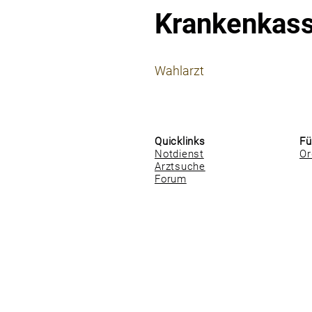
Krankenkas
⠀
Wahlarzt
⠀
⠀
Quicklinks
Fü
Notdienst
Or
Arztsuche
Forum