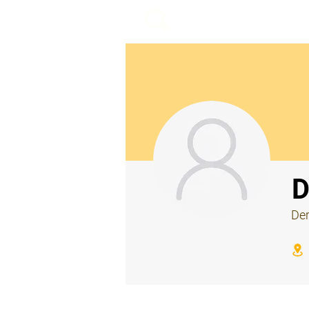
beemy.xyz
⠀
D
Der
⠀
⠀
⠀