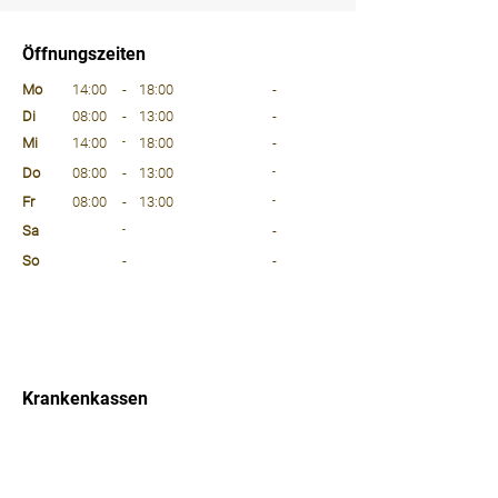
⠀
Öffnungszeiten
⠀
Mo
14:00
-
18:00
-
Di
08:00
-
13:00
-
Mi
14:00
-
18:00
-
Do
08:00
-
13:00
-
Fr
08:00
-
13:00
-
Sa
-
-
So
-
-
⠀
⠀
⠀
Krankenkassen
⠀
Sprachen
⠀