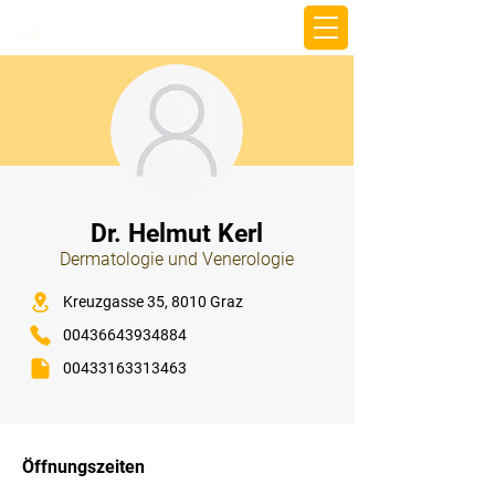
beemy.xyz
⠀
Dr. Helmut Kerl
Dermatologie und Venerologie
⠀
Kreuzgasse 35, 8010 Graz
00436643934884
00433163313463
⠀
⠀
Öffnungszeiten
⠀