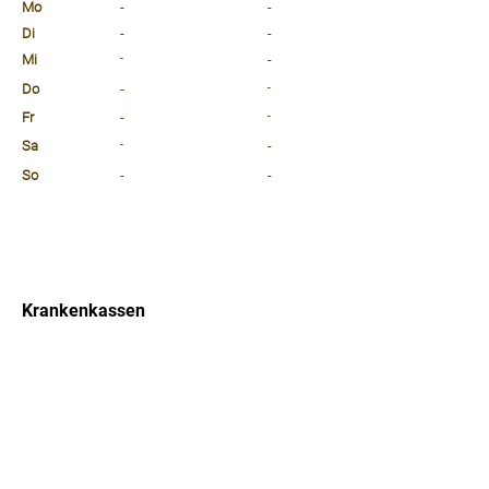
Mo
-
-
Di
-
-
Mi
-
-
Do
-
-
Fr
-
-
Sa
-
-
So
-
-
⠀
⠀
⠀
Krankenkassen
⠀
Sprachen
⠀
Quicklinks
Notdienst
Arztsuche