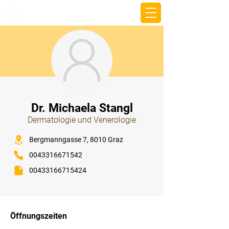
beemy.xyz
⠀
Dr. Michaela Stangl
Dermatologie und Venerologie
⠀
Bergmanngasse 7, 8010 Graz
0043316671542
00433166715424
⠀
⠀
Öffnungszeiten
⠀