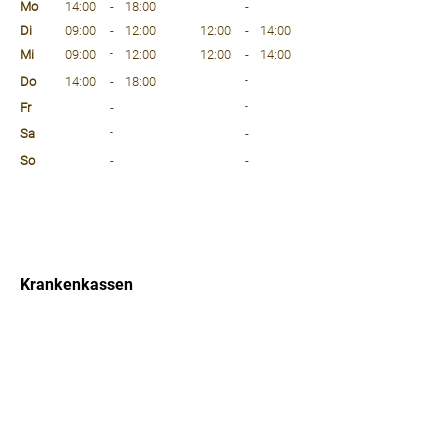
Mo
14:00
-
18:00
-
Di
09:00
-
12:00
12:00
-
14:00
Mi
09:00
-
12:00
12:00
-
14:00
Do
14:00
-
18:00
-
Fr
-
-
Sa
-
-
So
-
-
⠀
⠀
⠀
Krankenkassen
⠀
Sprachen
⠀
Quicklinks
Notdienst
Arztsuche