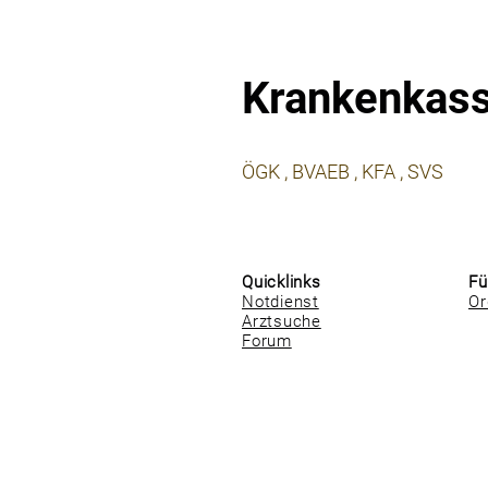
Krankenkas
⠀
ÖGK , BVAEB , KFA , SVS
⠀
⠀
Quicklinks
Fü
Notdienst
Or
Arztsuche
Forum