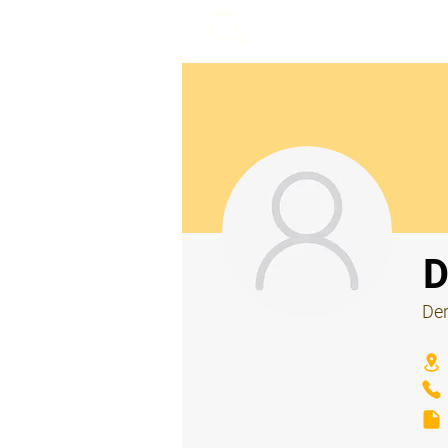
beemy.xyz
⠀
D
Der
⠀
⠀